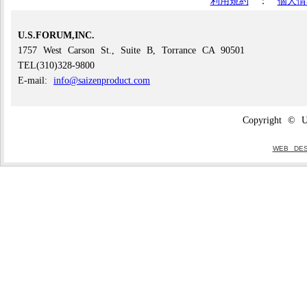
利用規約
：
個人情
U.S.FORUM,INC.
1757 West Carson St., Suite B, Torrance CA 90501
TEL(310)328-9800
E-mail:
info@saizenproduct.com
Copyright © U
WEB DE